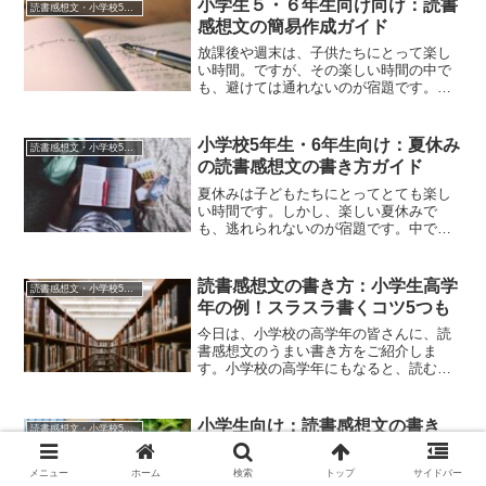
小学生５・６年生向け向け：読書
読書感想文・小学校5・6年生
感想文の簡易作成ガイド
放課後や週末は、子供たちにとって楽し
い時間。ですが、その楽しい時間の中で
も、避けては通れないのが宿題です。特
に、読書感想文は多くの子供たちが苦手
とする宿題の一つです。私も子供の頃、
読書感想文で何度も困った経験がありま
小学校5年生・6年生向け：夏休み
読書感想文・小学校5・6年生
す。でも、いくつかの大切...
の読書感想文の書き方ガイド
夏休みは子どもたちにとってとても楽し
い時間です。しかし、楽しい夏休みで
も、逃れられないのが宿題です。中で
も、読書感想文は多くの子どもたちが難
しいと感じる課題の一つです。でも、読
書感想文を書くのは、難しく思えるかも
読書感想文の書き方：小学生高学
読書感想文・小学校5・6年生
しれませんが、いくつかのポイ...
年の例！スラスラ書くコツ5つも
今日は、小学校の高学年の皆さんに、読
書感想文のうまい書き方をご紹介しま
す。小学校の高学年にもなると、読む本
を選ぶのが少し難しく感じるかもしれま
せん。また、感想文を書き終わったあと
で、ふと気づくと本の内容をただ簡単に
小学生向け：読書感想文の書き
読書感想文・小学校5・6年生
まとめてしまっていることが...
方：高学年のための簡単ガイド
読書感想文は、読んだ本の感動や考えを
メニュー
ホーム
検索
トップ
サイドバー