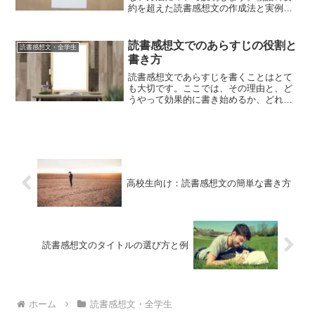
約を超えた読書感想文の作成法と実例読
書感想文を書く際、物語のあらすじを書
かずに、登場人物の詳しい分析や物語の
テーマの深堀り、自分の感想を中心にす
読書感想文でのあらすじの役割と
読書感想文・全学生
る方法があります。こうし...
書き方
読書感想文であらすじを書くことはとて
も大切です。ここでは、その理由と、ど
うやって効果的に書き始めるか、どれく
らいの長さがいいのかを簡単に説明しま
す。読書感想文のあらすじが果たすさま
ざまな役割読書感想文におけるあらすじ
は、ただ物語を要約する以...
高校生向け：読書感想文の簡単な書き方
読書感想文のタイトルの選び方と例
ホーム
読書感想文・全学生