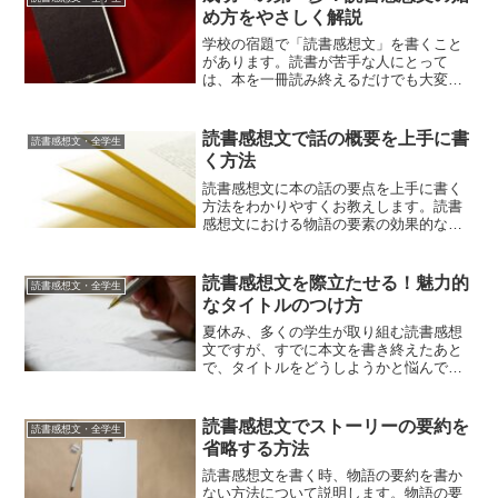
たとき、原稿用紙がすぐ...
め方をやさしく解説
学校の宿題で「読書感想文」を書くこと
があります。読書が苦手な人にとって
は、本を一冊読み終えるだけでも大変な
作業です。本を読み終わったあと、「感
想文の最初の文をどう書けばいいの
か？」と迷うことがよくあります。最初
読書感想文で話の概要を上手に書
読書感想文・全学生
の一文を上手に書ければ、それに...
く方法
読書感想文に本の話の要点を上手に書く
方法をわかりやすくお教えします。読書
感想文における物語の要素の効果的な取
り入れ方読書感想文を書くとき、物語の
重要な部分をどう上手に盛り込むかが、
その質を大きく左右します。ここでは、
読書感想文を際立たせる！魅力的
読書感想文・全学生
物語をどのように読書感想...
なタイトルのつけ方
夏休み、多くの学生が取り組む読書感想
文ですが、すでに本文を書き終えたあと
で、タイトルをどうしようかと悩んでい
ませんか？単に本の名前をタイトルにす
るだけではなく、もっと心に残る、印象
的なタイトルを考えたいと思っているか
読書感想文でストーリーの要約を
読書感想文・全学生
もしれません。良いタイト...
省略する方法
読書感想文を書く時、物語の要約を書か
ない方法について説明します。物語の要