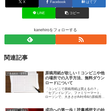
X
Facebook
はてブ
LINE
コピー
kanehiroをフォローする
関連記事
原稿用紙が欲しい！コンビニや他
読書感想文・全学生
の場所での入手方法、無料ダウン
ロードについて
「コンビニで原稿用紙は買えるの？」
「セブンイレブン、ファミリーマート、
ローソンで、大きさがA4やB4の原稿用紙
があるかな？」「他にどこで原稿用紙を
買えるの？」たとえば、学校の宿題で急
に作文や読書感想文を書く必要が出てき
成功への第一歩！読書感想文の始
読書感想文・全学生