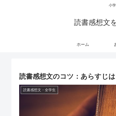
小学
読書感想文
ホーム
読書感想文のコツ：あらすじは
読書感想文・全学生