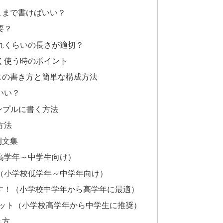
こまで書けばいい？
要？
れくらいの長さが適切？
く使う時のポイント
じの書き方と簡単な構成方法
いい？
ンプルに書く方法
方法
例文集
高学年～中学生向け）
（小学校低学年～中学年向け）
ます！（小学校中学年から高学年に最適）
メット（小学校高学年から中学生に推奨）
き方